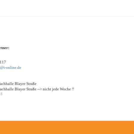
er:
5117
w@t-online.de
lle Blayer Straße
 Blayer Straße --> nicht jede Woche !!
18