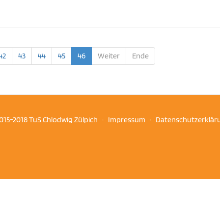
42
43
44
45
46
Weiter
Ende
015-2018 TuS Chlodwig Zülpich ·
Impressum
·
Datenschutzerklär